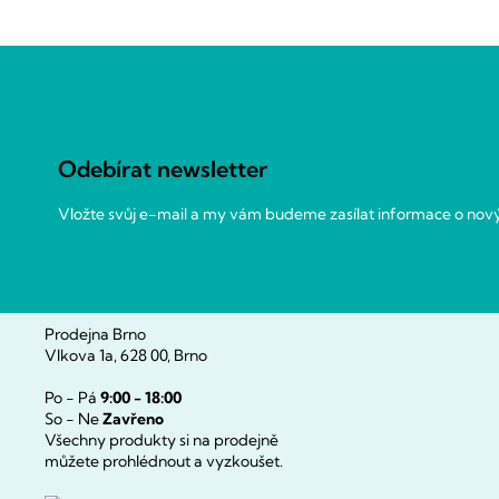
Z
á
p
a
Odebírat newsletter
t
í
Vložte svůj e-mail a my vám budeme zasílat informace o no
Prodejna Brno
Vlkova 1a, 628 00, Brno
Po - Pá
9:00 - 18:00
So - Ne
Zavřeno
Všechny produkty si na prodejně
můžete prohlédnout a vyzkoušet.