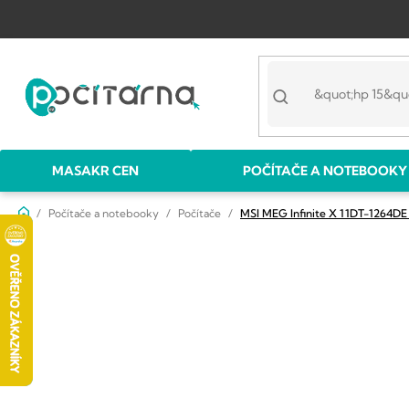
Přejít
na
obsah
MASAKR CEN
POČÍTAČE A NOTEBOOKY
Domů
Počítače a notebooky
Počítače
MSI MEG Infinite X 11DT-1264DE