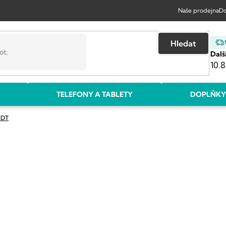
Naše prodejna
Do
Hledat
Dalš
10.8
TELEFONY A TABLETY
DOPLŇKY
 DT