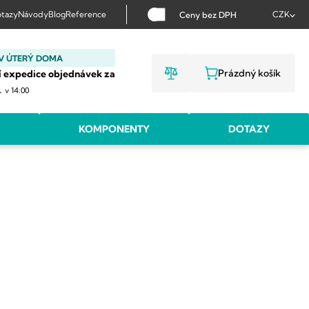
tazy
Návody
Blog
Reference
CZK
Ceny bez DPH
V ÚTERÝ DOMA
Prázdný košík
í expedice objednávek za
NÁKUPNÍ KOŠ
.
v 14:00
KOMPONENTY
DOTAZY