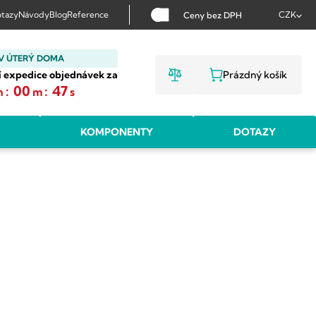
tazy
Návody
Blog
Reference
CZK
Ceny bez DPH
V ÚTERÝ DOMA
í expedice objednávek za
Prázdný košík
NÁKUPNÍ KOŠ
:
00
:
46
h
m
s
KOMPONENTY
DOTAZY