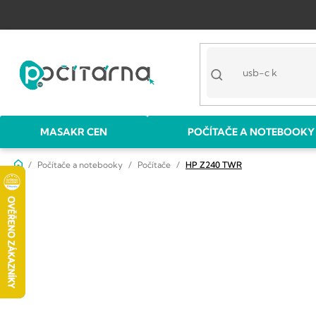
Přejít
na
obsah
MASAKR CEN
POČÍTAČE A NOTEBOOKY
Domů
Počítače a notebooky
Počítače
HP Z240 TWR