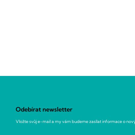
Z
á
p
a
Odebírat newsletter
t
í
Vložte svůj e-mail a my vám budeme zasílat informace o no