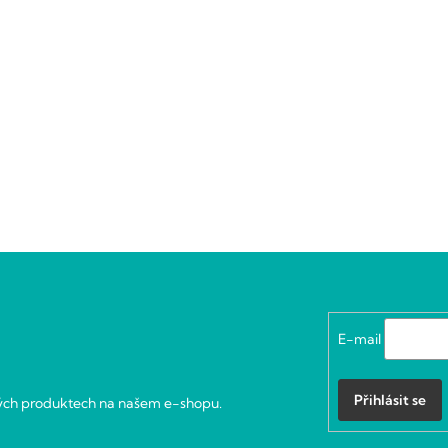
E-mail
Přihlásit se
vých produktech na našem e-shopu.