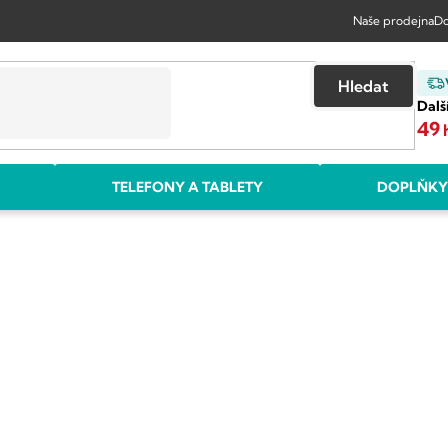
Naše prodejna
Do
Hledat
Dalš
49
TELEFONY A TABLETY
DOPLŇKY