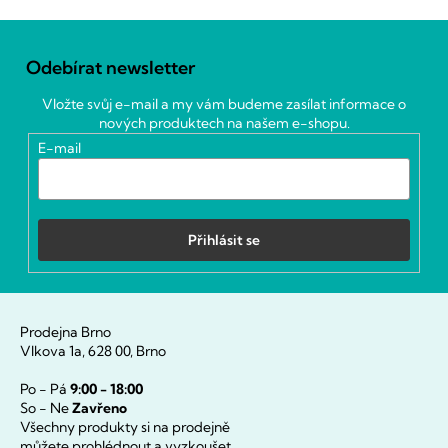
Z
á
Odebírat newsletter
p
a
Vložte svůj e-mail a my vám budeme zasílat informace o
t
nových produktech na našem e-shopu.
í
E-mail
Přihlásit se
Prodejna Brno
Vlkova 1a, 628 00, Brno
Po - Pá
9:00 - 18:00
So - Ne
Zavřeno
Všechny produkty si na prodejně
můžete prohlédnout a vyzkoušet.