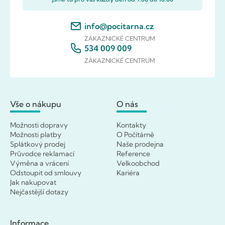
info@pocitarna.cz
ZÁKAZNICKÉ CENTRUM
534 009 009
ZÁKAZNICKÉ CENTRUM
Vše o nákupu
O nás
Možnosti dopravy
Kontakty
Možnosti platby
O Počítárně
Splátkový prodej
Naše prodejna
Průvodce reklamací
Reference
Výměna a vrácení
Velkoobchod
Odstoupit od smlouvy
Kariéra
Jak nakupovat
Nejčastější dotazy
Informace