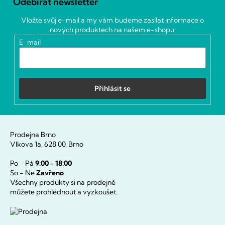
Odebírat newsletter
p
a
Vložte svůj e-mail a my vám budeme zasílat informace o
t
nových produktech na našem e-shopu.
í
E-mail
Přihlásit se
Prodejna Brno
Vlkova 1a, 628 00, Brno
Po - Pá
9:00 - 18:00
So - Ne
Zavřeno
Všechny produkty si na prodejně
můžete prohlédnout a vyzkoušet.