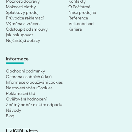
Možnosti dopravy
Kontakty
Možnosti platby
O Počítárně
Splátkový prodej
Naše prodejna
Průvodce reklamací
Reference
Výměna a vrácení
Velkoobchod
Odstoupit od smlouvy
Kariéra
Jak nakupovat
Nejčastější dotazy
Informace
Obchodní podmínky
Ochrana osobních údajů
Informace o používání cookies
Nastavení sběru Cookies
Reklamační řád
Ověřování hodnocení
Zpětný odběr elektro odpadu
Návody
Blog