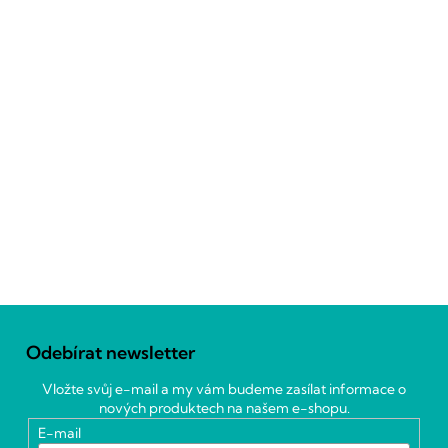
Z
á
Odebírat newsletter
p
a
Vložte svůj e-mail a my vám budeme zasílat informace o
t
nových produktech na našem e-shopu.
í
E-mail