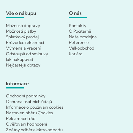
Vše o nákupu
O nás
Možnosti dopravy
Kontakty
Možnosti platby
O Počítárně
Splátkový prodej
Naše prodejna
Průvodce reklamací
Reference
Výměna a vrácení
Velkoobchod
Odstoupit od smlouvy
Kariéra
Jak nakupovat
Nejčastější dotazy
Informace
Obchodní podmínky
Ochrana osobních údajů
Informace o používání cookies
Nastavení sběru Cookies
Reklamační řád
Ověřování hodnocení
Zpětný odběr elektro odpadu