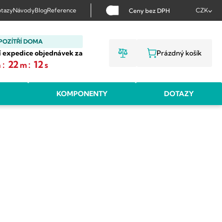
tazy
Návody
Blog
Reference
CZK
Ceny bez DPH
POZÍTŘÍ DOMA
í expedice objednávek za
Prázdný košík
NÁKUPNÍ KOŠ
:
22
:
11
h
m
s
KOMPONENTY
DOTAZY