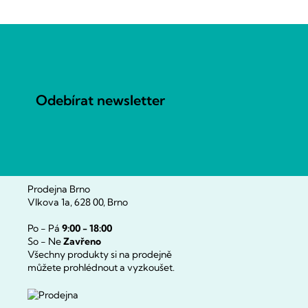
Z
á
p
a
Odebírat newsletter
t
í
Prodejna Brno
Vlkova 1a, 628 00, Brno
Po - Pá
9:00 - 18:00
So - Ne
Zavřeno
Všechny produkty si na prodejně
můžete prohlédnout a vyzkoušet.