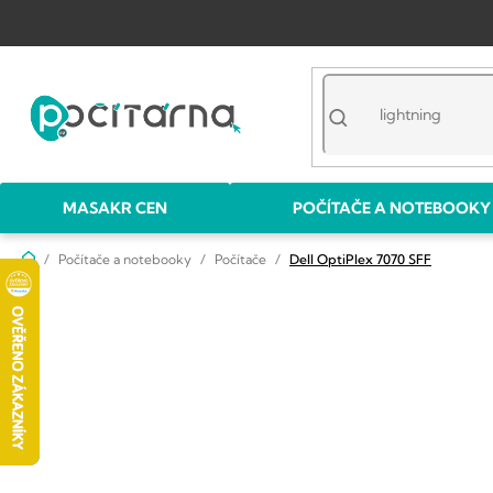
Přejít
na
obsah
MASAKR CEN
POČÍTAČE A NOTEBOOKY
Domů
Počítače a notebooky
Počítače
Dell OptiPlex 7070 SFF