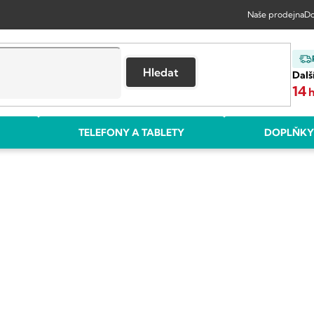
Naše prodejna
Do
Hledat
Dalš
14
TELEFONY A TABLETY
DOPLŇKY