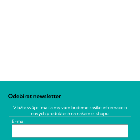
Z
á
Odebírat newsletter
p
a
Vložte svůj e-mail a my vám budeme zasílat informace o
t
nových produktech na našem e-shopu.
í
E-mail