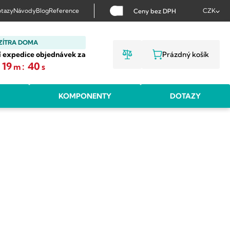
tazy
Návody
Blog
Reference
CZK
Ceny bez DPH
ZÍTRA DOMA
í expedice objednávek za
Prázdný košík
NÁKUPNÍ KOŠ
19
:
39
m
s
KOMPONENTY
DOTAZY