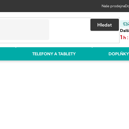
Naše prodejna
Do
Hledat
Dalš
1
:
h
TELEFONY A TABLETY
DOPLŇKY