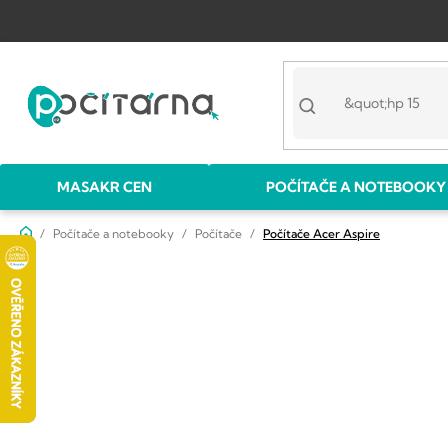
Přejít
na
obsah
MASAKR CEN
POČÍTAČE A NOTEBOOKY
Domů
Počítače a notebooky
Počítače
Počítače Acer Aspire
P
o
s
t
r
a
n