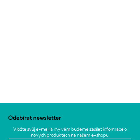
Z
á
Odebírat newsletter
p
a
Vložte svůj e-mail a my vám budeme zasílat informace o
t
nových produktech na našem e-shopu.