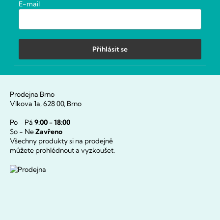
í
E-mail
Přihlásit se
Prodejna Brno
Vlkova 1a, 628 00, Brno
Po - Pá
9:00 - 18:00
So - Ne
Zavřeno
Všechny produkty si na prodejně
můžete prohlédnout a vyzkoušet.