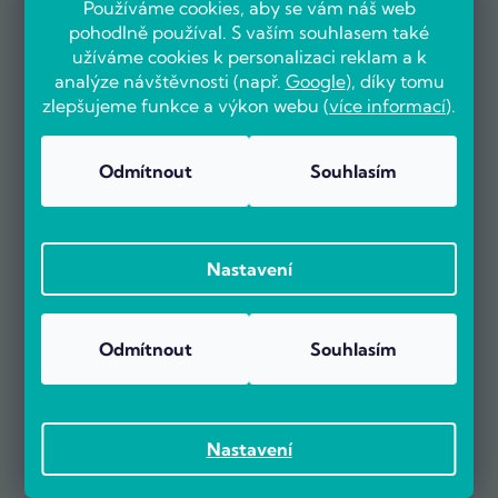
Používáme cookies, aby se vám náš web
pohodlně používal. S vaším souhlasem také
užíváme cookies k personalizaci reklam a k
analýze návštěvnosti (např.
Google
), díky tomu
zlepšujeme funkce a výkon webu (
více informací
).
Odmítnout
Souhlasím
OVĚŘENO ZÁKAZNÍKY
Nastavení
Odmítnout
Souhlasím
Už více než 5000 zákazníků nás doporučuje na základě recenzí
na portálu Heureka.cz.
Zobrazit více než 5000 recenzí na Heureka.cz
Recenze zákazníků z Heureky
Nastavení