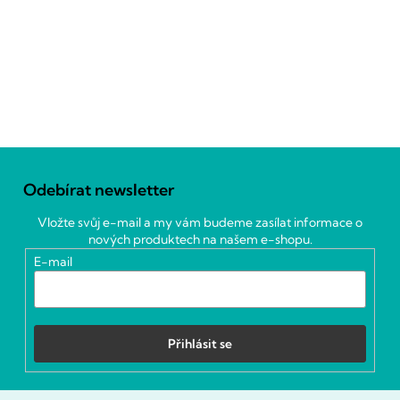
Z
á
Odebírat newsletter
p
a
Vložte svůj e-mail a my vám budeme zasílat informace o
t
nových produktech na našem e-shopu.
í
E-mail
Přihlásit se