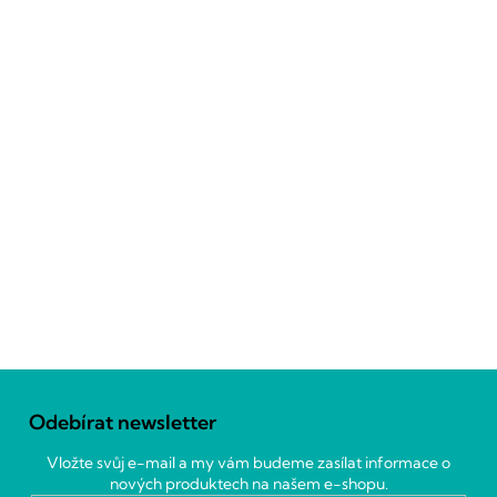
Z
á
Odebírat newsletter
p
a
Vložte svůj e-mail a my vám budeme zasílat informace o
t
nových produktech na našem e-shopu.