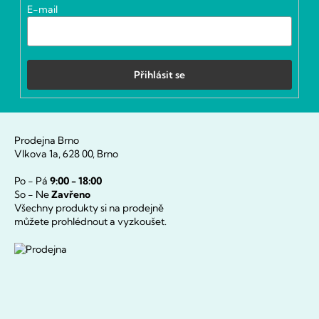
í
E-mail
Přihlásit se
Prodejna Brno
Vlkova 1a, 628 00, Brno
Po - Pá
9:00 - 18:00
So - Ne
Zavřeno
Všechny produkty si na prodejně
můžete prohlédnout a vyzkoušet.