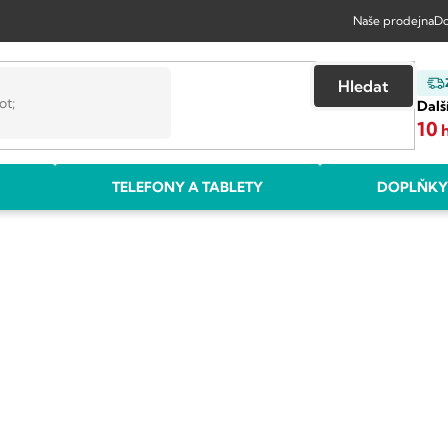
Naše prodejna
Do
Hledat
Dalš
10
TELEFONY A TABLETY
DOPLŇKY