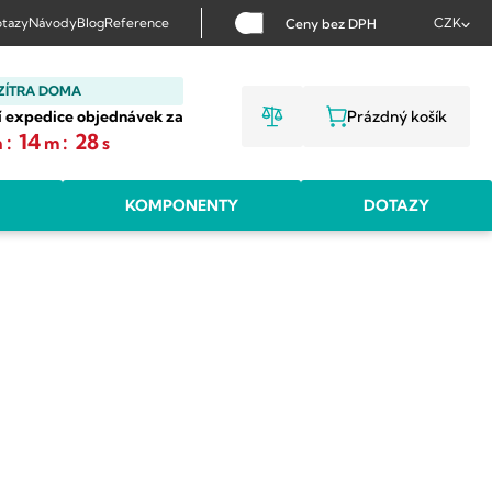
tazy
Návody
Blog
Reference
CZK
Ceny bez DPH
ZÍTRA DOMA
í expedice objednávek za
Prázdný košík
NÁKUPNÍ KOŠ
:
14
:
27
h
m
s
KOMPONENTY
DOTAZY