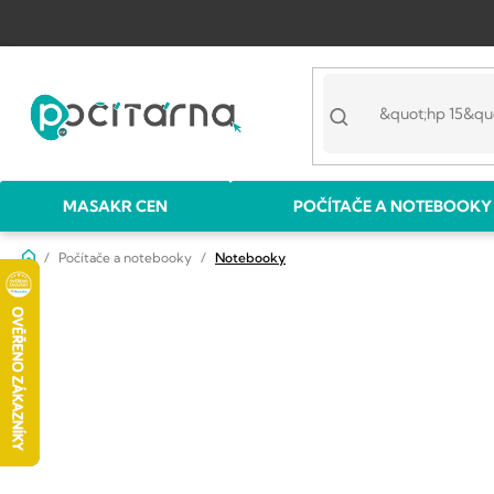
Přejít
na
obsah
MASAKR CEN
POČÍTAČE A NOTEBOOKY
Domů
Počítače a notebooky
Notebooky
P
o
s
t
r
a
n