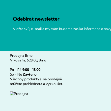
á
p
a
Odebírat newsletter
t
í
Vložte svůj e-mail a my vám budeme zasílat informace o no
Prodejna Brno
Vlkova 1a, 628 00, Brno
Po - Pá
9:00 - 18:00
So - Ne
Zavřeno
Všechny produkty si na prodejně
můžete prohlédnout a vyzkoušet.