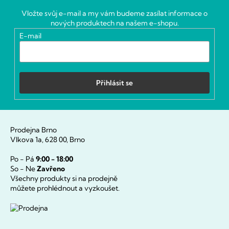
a
Vložte svůj e-mail a my vám budeme zasílat informace o
t
nových produktech na našem e-shopu.
í
E-mail
Přihlásit se
Prodejna Brno
Vlkova 1a, 628 00, Brno
Po - Pá
9:00 - 18:00
So - Ne
Zavřeno
Všechny produkty si na prodejně
můžete prohlédnout a vyzkoušet.