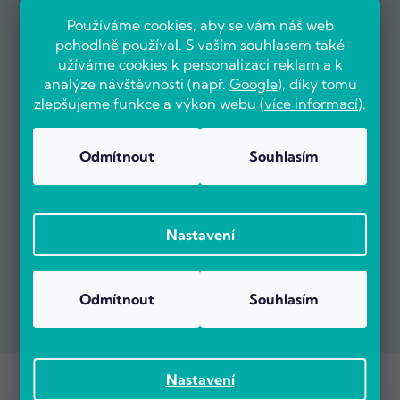
Používáme cookies, aby se vám náš web
pohodlně používal. S vaším souhlasem také
užíváme cookies k personalizaci reklam a k
analýze návštěvnosti (např.
Google
), díky tomu
zlepšujeme funkce a výkon webu (
více informací
).
Odmítnout
Souhlasím
Nastavení
Odmítnout
Souhlasím
Copyright 2026
POČÍTÁRNA.CZ
. Všechna práva vyhrazena.
Nastavení
Vytvořil Shoptet Premium