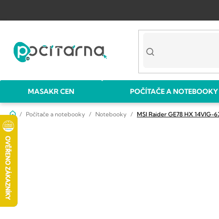
Přejít
na
obsah
MASAKR CEN
POČÍTAČE A NOTEBOOKY
Domů
Počítače a notebooky
Notebooky
MSI Raider GE78 HX 14VIG-