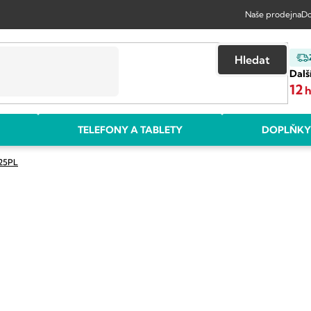
Naše prodejna
Do
Hledat
Dalš
12
TELEFONY A TABLETY
DOPLŇKY
625PL