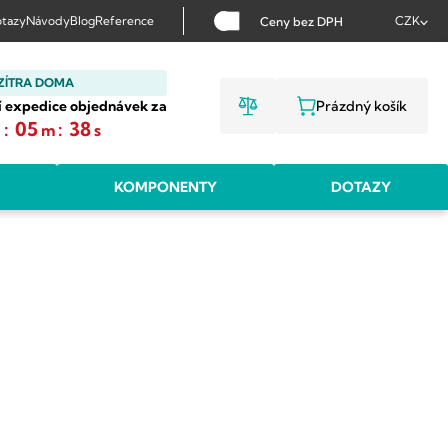
tazy
Návody
Blog
Reference
CZK
Ceny bez DPH
ZÍTRA DOMA
í expedice objednávek za
Prázdný košík
NÁKUPNÍ KOŠ
:
05
:
37
h
m
s
KOMPONENTY
DOTAZY