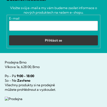
p
a
Vložte svůj e-mail a my vám budeme zasílat informace o
t
nových produktech na našem e-shopu.
í
E-mail
Přihlásit se
Prodejna Brno
Vlkova 1a, 628 00, Brno
Po - Pá
9:00 - 18:00
So - Ne
Zavřeno
Všechny produkty si na prodejně
můžete prohlédnout a vyzkoušet.