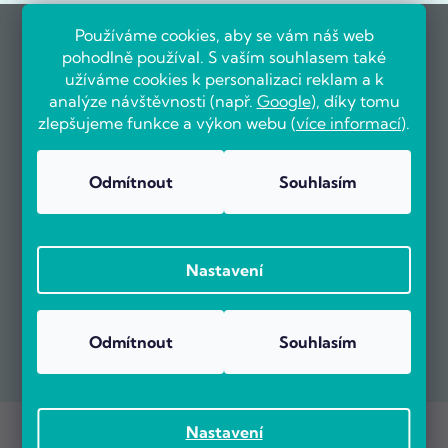
Používáme cookies, aby se vám náš web
pohodlně používal. S vaším souhlasem také
užíváme cookies k personalizaci reklam a k
analýze návštěvnosti (např.
Google
), díky tomu
zlepšujeme funkce a výkon webu (
více informací
).
Odmítnout
Souhlasím
Nastavení
Odmítnout
Souhlasím
Copyright 2026
POČÍTÁRNA.CZ
. Všechna práva vyhrazena.
Nastavení
Vytvořil Shoptet Premium