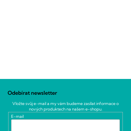
Z
á
Odebírat newsletter
p
a
Vložte svůj e-mail a my vám budeme zasílat informace o
t
nových produktech na našem e-shopu.
í
E-mail