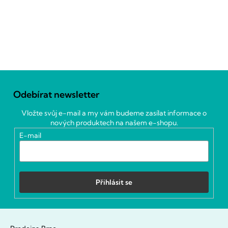
Z
á
Odebírat newsletter
p
a
Vložte svůj e-mail a my vám budeme zasílat informace o
t
nových produktech na našem e-shopu.
í
E-mail
Přihlásit se