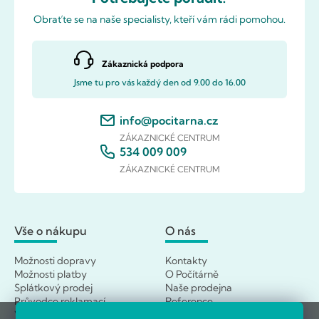
Obraťte se na naše specialisty, kteří vám rádi pomohou.
Zákaznická podpora
Jsme tu pro vás každý den od 9.00 do 16.00
info@pocitarna.cz
ZÁKAZNICKÉ CENTRUM
534 009 009
ZÁKAZNICKÉ CENTRUM
Vše o nákupu
O nás
Možnosti dopravy
Kontakty
Možnosti platby
O Počítárně
Splátkový prodej
Naše prodejna
Průvodce reklamací
Reference
Výměna a vrácení
Velkoobchod