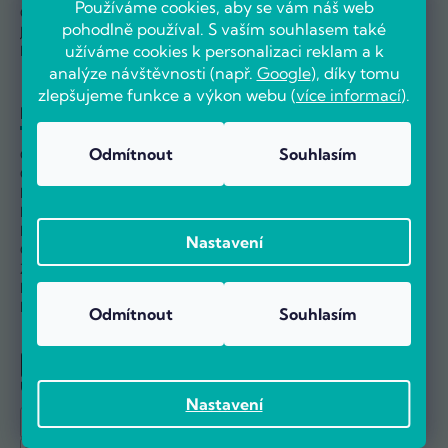
Používáme cookies, aby se vám náš web
Odstoupit od smlouvy
Kariéra
pohodlně používal. S vaším souhlasem také
Jak nakupovat
užíváme cookies k personalizaci reklam a k
Nejčastější dotazy
analýze návštěvnosti (např.
Google
), díky tomu
zlepšujeme funkce a výkon webu (
více informací
).
Informace
Odmítnout
Souhlasím
Obchodní podmínky
Ochrana osobních údajů
Informace o používání cookies
Nastavení sběru Cookies
Reklamační řád
Nastavení
Ověřování hodnocení
Zpětný odběr elektro odpadu
Návody
Blog
Odmítnout
Souhlasím
U nás můžete platit:
Nastavení