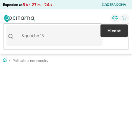
Přejít
5
:
27
:
24
Expedice za
h
m
s
ZÍTRA DOMA
na
obsah
Hledat
Domů
Počítače a notebooky