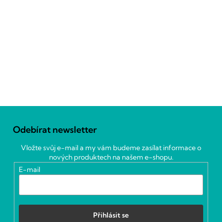
Z
á
Odebírat newsletter
p
a
Vložte svůj e-mail a my vám budeme zasílat informace o
t
nových produktech na našem e-shopu.
í
E-mail
Přihlásit se