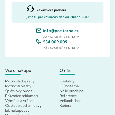
Zákaznická podpora
Jsme tu pro vás každý den od 9.00 do 16.00
info@pocitarna.cz
ZÁKAZNICKÉ CENTRUM
534 009 009
ZÁKAZNICKÉ CENTRUM
Vše o nákupu
O nás
Možnosti dopravy
Kontakty
Možnosti platby
O Počítárně
Splátkový prodej
Naše prodejna
Průvodce reklamací
Reference
Výměna a vrácení
Velkoobchod
Odstoupit od smlouvy
Kariéra
Jak nakupovat