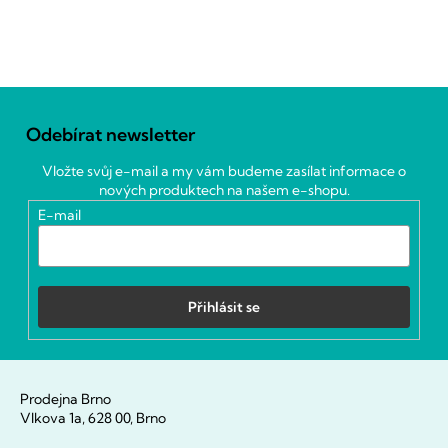
Z
á
Odebírat newsletter
p
a
Vložte svůj e-mail a my vám budeme zasílat informace o
t
nových produktech na našem e-shopu.
í
E-mail
Přihlásit se
Prodejna Brno
Vlkova 1a, 628 00, Brno