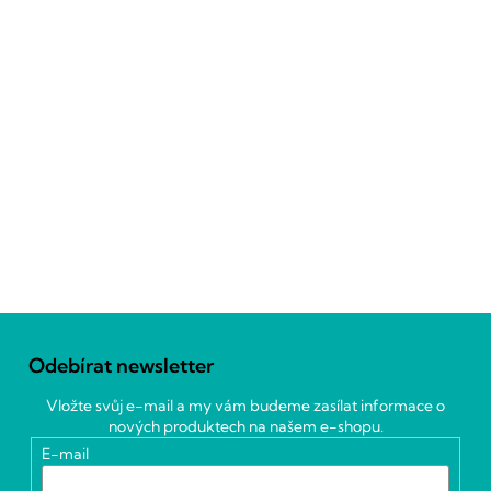
Z
á
Odebírat newsletter
p
a
Vložte svůj e-mail a my vám budeme zasílat informace o
t
nových produktech na našem e-shopu.
í
E-mail