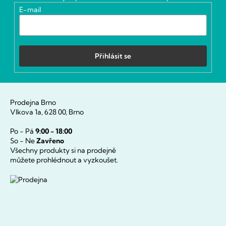
í
E-mail
Přihlásit se
Prodejna Brno
Vlkova 1a, 628 00, Brno
Po - Pá
9:00 - 18:00
So - Ne
Zavřeno
Všechny produkty si na prodejně
můžete prohlédnout a vyzkoušet.