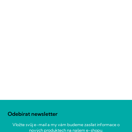
Z
á
Odebírat newsletter
p
a
Vložte svůj e-mail a my vám budeme zasílat informace o
t
nových produktech na našem e-shopu.