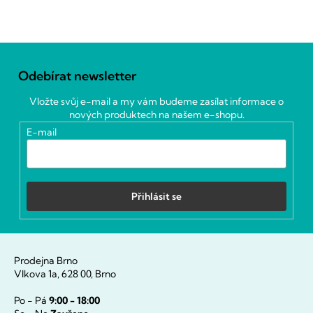
Z
á
Odebírat newsletter
p
a
Vložte svůj e-mail a my vám budeme zasílat informace o
t
nových produktech na našem e-shopu.
í
E-mail
Přihlásit se
Prodejna Brno
Vlkova 1a, 628 00, Brno
Po - Pá
9:00 - 18:00