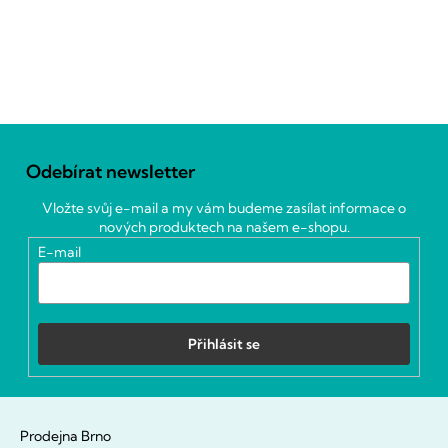
Z
á
Odebírat newsletter
p
a
Vložte svůj e-mail a my vám budeme zasílat informace o
t
nových produktech na našem e-shopu.
í
E-mail
Přihlásit se
Prodejna Brno