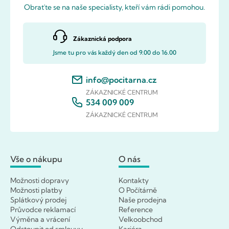
Obraťte se na naše specialisty, kteří vám rádi pomohou.
Zákaznická podpora
Jsme tu pro vás každý den od 9.00 do 16.00
info@pocitarna.cz
ZÁKAZNICKÉ CENTRUM
534 009 009
ZÁKAZNICKÉ CENTRUM
Vše o nákupu
O nás
Možnosti dopravy
Kontakty
Možnosti platby
O Počítárně
Splátkový prodej
Naše prodejna
Průvodce reklamací
Reference
Výměna a vrácení
Velkoobchod
Odstoupit od smlouvy
Kariéra