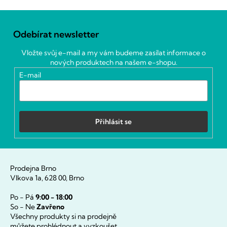
Z
á
Odebírat newsletter
p
a
Vložte svůj e-mail a my vám budeme zasílat informace o
t
nových produktech na našem e-shopu.
í
E-mail
Přihlásit se
Prodejna Brno
Vlkova 1a, 628 00, Brno
Po - Pá
9:00 - 18:00
So - Ne
Zavřeno
Všechny produkty si na prodejně
můžete prohlédnout a vyzkoušet.