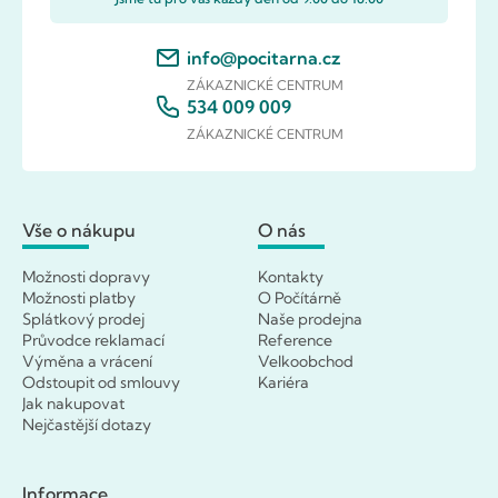
info@pocitarna.cz
ZÁKAZNICKÉ CENTRUM
534 009 009
ZÁKAZNICKÉ CENTRUM
Vše o nákupu
O nás
Možnosti dopravy
Kontakty
Možnosti platby
O Počítárně
Splátkový prodej
Naše prodejna
Průvodce reklamací
Reference
Výměna a vrácení
Velkoobchod
Odstoupit od smlouvy
Kariéra
Jak nakupovat
Nejčastější dotazy
Informace