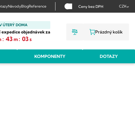
tazy
Návody
Blog
Reference
CZK
Ceny bez DPH
V ÚTERÝ DOMA
í expedice objednávek za
Prázdný košík
NÁKUPNÍ KOŠ
:
43
:
02
h
m
s
KOMPONENTY
DOTAZY