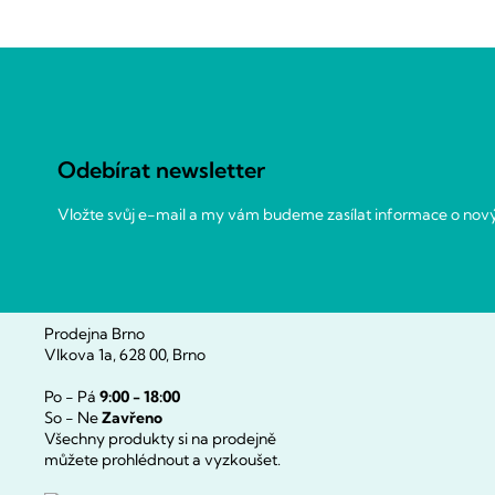
Z
á
p
a
Odebírat newsletter
t
í
Vložte svůj e-mail a my vám budeme zasílat informace o no
Prodejna Brno
Vlkova 1a, 628 00, Brno
Po - Pá
9:00 - 18:00
So - Ne
Zavřeno
Všechny produkty si na prodejně
můžete prohlédnout a vyzkoušet.