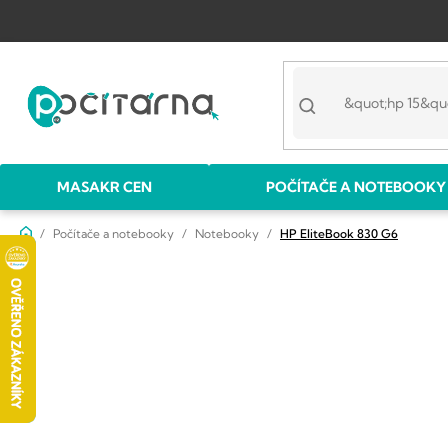
Přejít
na
obsah
MASAKR CEN
POČÍTAČE A NOTEBOOKY
Domů
Počítače a notebooky
Notebooky
HP EliteBook 830 G6