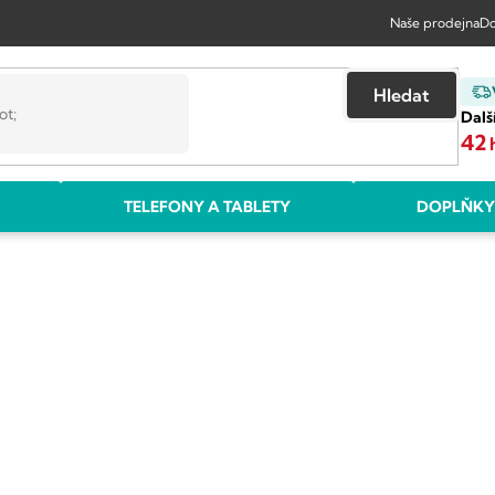
Naše prodejna
Do
Hledat
Dalš
42
TELEFONY A TABLETY
DOPLŇKY