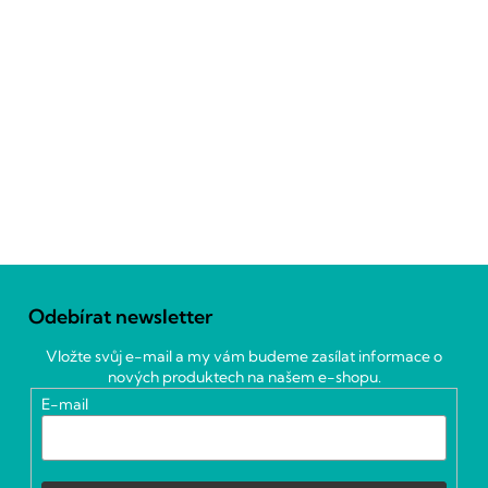
Z
á
Odebírat newsletter
p
a
Vložte svůj e-mail a my vám budeme zasílat informace o
t
nových produktech na našem e-shopu.
í
E-mail