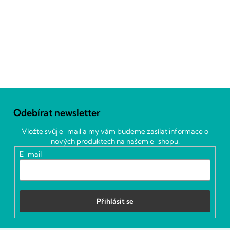
Z
á
Odebírat newsletter
p
a
Vložte svůj e-mail a my vám budeme zasílat informace o
t
nových produktech na našem e-shopu.
í
E-mail
Přihlásit se