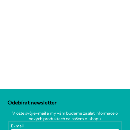
Z
á
Odebírat newsletter
p
a
Vložte svůj e-mail a my vám budeme zasílat informace o
t
nových produktech na našem e-shopu.
í
E-mail