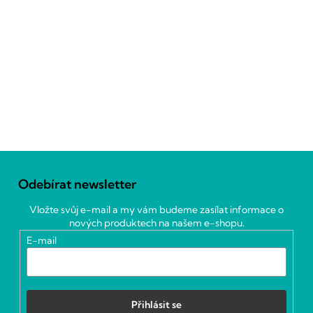
Z
á
Odebírat newsletter
p
a
Vložte svůj e-mail a my vám budeme zasílat informace o
t
nových produktech na našem e-shopu.
í
E-mail
Přihlásit se