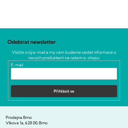
Z
á
Odebírat newsletter
p
a
Vložte svůj e-mail a my vám budeme zasílat informace o
t
nových produktech na našem e-shopu.
í
E-mail
Přihlásit se
Prodejna Brno
Vlkova 1a, 628 00, Brno