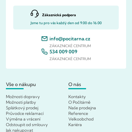
Zákaznická podpora
Jsme tu pro vás každý den od 9.00 do 16.00
info@pocitarna.cz
ZÁKAZNICKÉ CENTRUM
534 009 009
ZÁKAZNICKÉ CENTRUM
Vše o nákupu
O nás
Možnosti dopravy
Kontakty
Možnosti platby
O Počítárně
Splátkový prodej
Naše prodejna
Průvodce reklamací
Reference
Výměna a vrácení
Velkoobchod
Odstoupit od smlouvy
Kariéra
Jak nakupovat