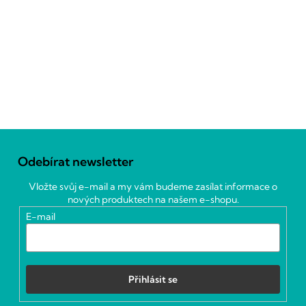
Z
á
Odebírat newsletter
p
a
Vložte svůj e-mail a my vám budeme zasílat informace o
t
nových produktech na našem e-shopu.
í
E-mail
Přihlásit se