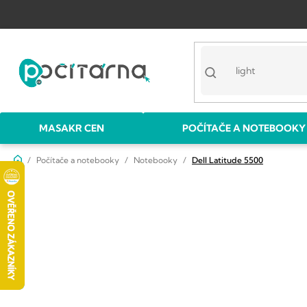
Přejít
na
obsah
MASAKR CEN
POČÍTAČE A NOTEBOOKY
Domů
Počítače a notebooky
Notebooky
Dell Latitude 5500