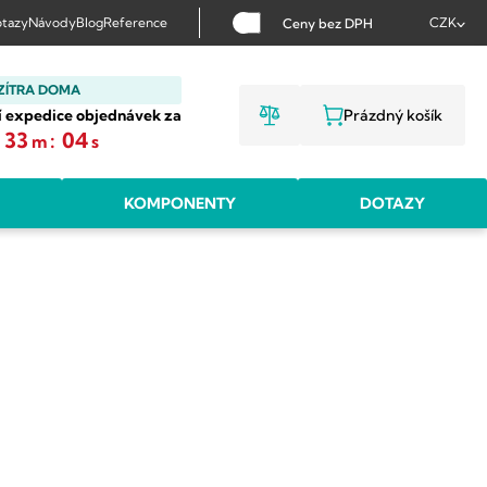
tazy
Návody
Blog
Reference
CZK
Ceny bez DPH
ZÍTRA DOMA
í expedice objednávek za
Prázdný košík
NÁKUPNÍ KOŠ
33
:
03
m
s
KOMPONENTY
DOTAZY