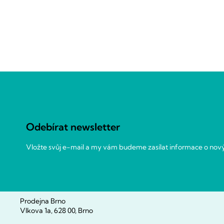
Z
á
p
a
Odebírat newsletter
t
í
Vložte svůj e-mail a my vám budeme zasílat informace o no
Prodejna Brno
Vlkova 1a, 628 00, Brno