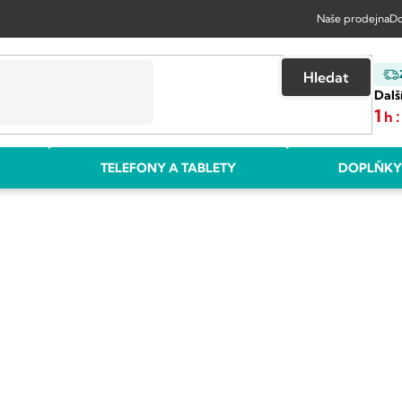
Naše prodejna
Do
Hledat
Dalš
1
:
h
TELEFONY A TABLETY
DOPLŇKY