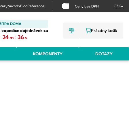
tazy
Návody
Blog
Reference
CZK
Ceny bez DPH
ZÍTRA DOMA
í expedice objednávek za
Prázdný košík
NÁKUPNÍ KOŠ
:
24
:
35
m
s
KOMPONENTY
DOTAZY