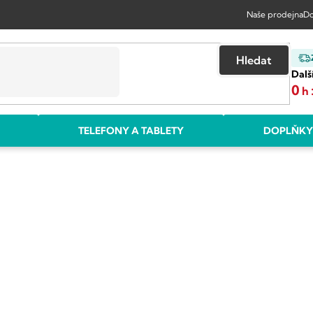
Naše prodejna
Do
Hledat
Dalš
0
h
TELEFONY A TABLETY
DOPLŇKY