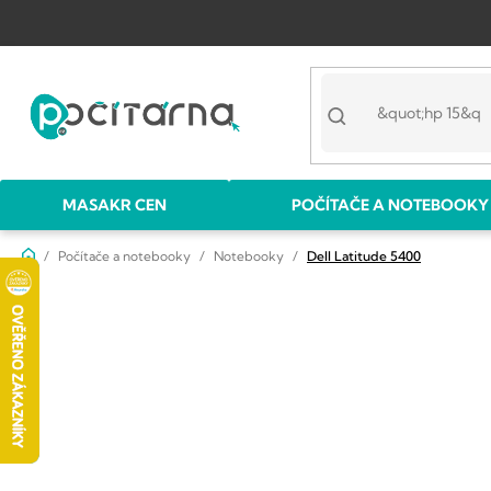
Přejít
na
obsah
MASAKR CEN
POČÍTAČE A NOTEBOOKY
Domů
Počítače a notebooky
Notebooky
Dell Latitude 5400