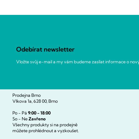
Z
á
p
a
Odebírat newsletter
t
í
Vložte svůj e-mail a my vám budeme zasílat informace o no
Prodejna Brno
Vlkova 1a, 628 00, Brno
Po - Pá
9:00 - 18:00
So - Ne
Zavřeno
Všechny produkty si na prodejně
můžete prohlédnout a vyzkoušet.