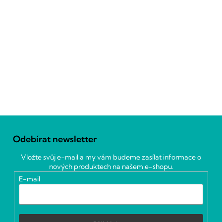
Z
á
Odebírat newsletter
p
a
Vložte svůj e-mail a my vám budeme zasílat informace o
t
nových produktech na našem e-shopu.
í
E-mail