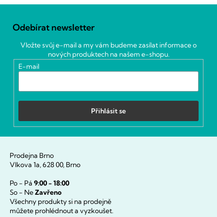
Z
á
Odebírat newsletter
p
a
Vložte svůj e-mail a my vám budeme zasílat informace o
t
nových produktech na našem e-shopu.
í
E-mail
Přihlásit se
Prodejna Brno
Vlkova 1a, 628 00, Brno
Po - Pá
9:00 - 18:00
So - Ne
Zavřeno
Všechny produkty si na prodejně
můžete prohlédnout a vyzkoušet.