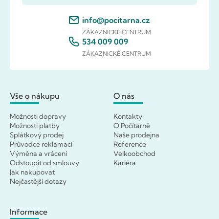
info@pocitarna.cz
ZÁKAZNICKÉ CENTRUM
534 009 009
ZÁKAZNICKÉ CENTRUM
Vše o nákupu
O nás
Možnosti dopravy
Kontakty
Možnosti platby
O Počítárně
Splátkový prodej
Naše prodejna
Průvodce reklamací
Reference
Výměna a vrácení
Velkoobchod
Odstoupit od smlouvy
Kariéra
Jak nakupovat
Nejčastější dotazy
Informace