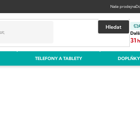
Naše prodejna
Do
Hledat
Dalš
31
TELEFONY A TABLETY
DOPLŇKY