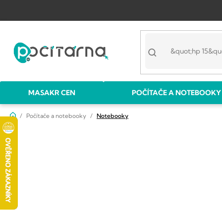
Přejít
na
obsah
MASAKR CEN
POČÍTAČE A NOTEBOOKY
Domů
Počítače a notebooky
Notebooky
P
o
s
t
r
a
n