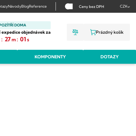
tazy
Návody
Blog
Reference
CZK
Ceny bez DPH
POZÍTŘÍ DOMA
í expedice objednávek za
Prázdný košík
NÁKUPNÍ KOŠ
:
27
:
00
h
m
s
KOMPONENTY
DOTAZY