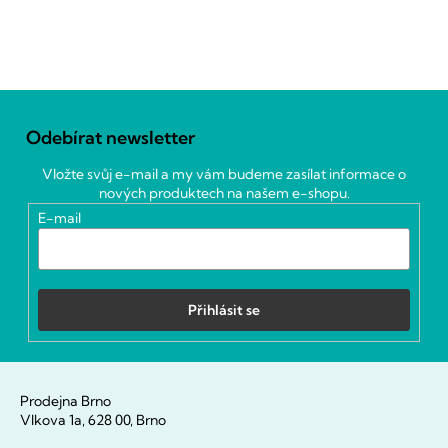
Z
á
Odebírat newsletter
p
a
Vložte svůj e-mail a my vám budeme zasílat informace o
t
nových produktech na našem e-shopu.
í
E-mail
Přihlásit se
Prodejna Brno
Vlkova 1a, 628 00, Brno