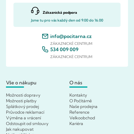
Zákaznická podpora
Jsme tu pro vás každý den od 9.00 do 16.00
info@pocitarna.cz
ZÁKAZNICKÉ CENTRUM
534 009 009
ZÁKAZNICKÉ CENTRUM
Vše o nákupu
O nás
Možnosti dopravy
Kontakty
Možnosti platby
O Počítárně
Splátkový prodej
Naše prodejna
Průvodce reklamací
Reference
Výměna a vrácení
Velkoobchod
Odstoupit od smlouvy
Kariéra
Jak nakupovat