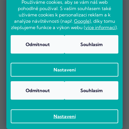
Používáme cookies, aby se vám náš web
pohodlně používal. S vaším souhlasem také
užíváme cookies k personalizaci reklam a k
analýze návštěvnosti (např.
Google
), díky tomu
zlepšujeme funkce a výkon webu (
více informací
).
OVĚŘENO ZÁKAZNÍKY
Odmítnout
Souhlasím
Nastavení
Už více než 5000 zákazníků nás doporučuje na základě recenzí
na portálu Heureka.cz.
Zobrazit více než 5000 recenzí na Heureka.cz
Odmítnout
Souhlasím
Recenze zákazníků z Heureky
Nastavení