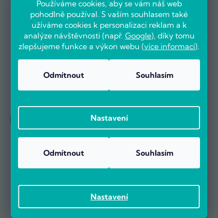
Používáme cookies, aby se vám náš web
Už více než 5000 zákazníků nás doporučuje na základě recenzí
pohodlně používal. S vaším souhlasem také
na portálu Heureka.cz.
užíváme cookies k personalizaci reklam a k
Zobrazit více než 5000 recenzí na Heureka.cz
Recenze zákazníků z Heureky
analýze návštěvnosti (např.
Google
), díky tomu
zlepšujeme funkce a výkon webu (
více informací
).
Odmítnout
Souhlasím
Reference firem
Nastavení
Odmítnout
Souhlasím
Nastavení