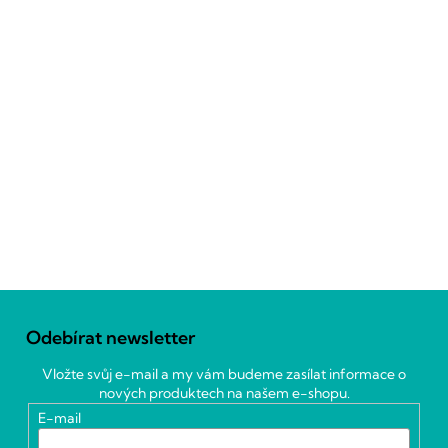
Z
á
Odebírat newsletter
p
a
Vložte svůj e-mail a my vám budeme zasílat informace o
t
nových produktech na našem e-shopu.
í
E-mail