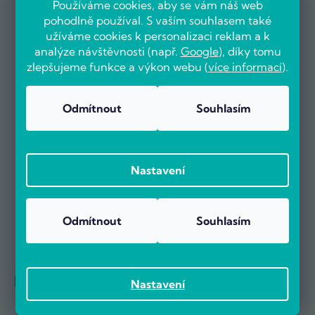
Používáme cookies, aby se vám náš web
pohodlně používal. S vaším souhlasem také
užíváme cookies k personalizaci reklam a k
OVĚŘENO ZÁKAZNÍKY
analýze návštěvnosti (např.
Google
), díky tomu
zlepšujeme funkce a výkon webu (
více informací
).
Odmítnout
Souhlasím
Už více než 5000 zákazníků nás doporučuje na základě recenzí
na portálu Heureka.cz.
Zobrazit více než 5000 recenzí na Heureka.cz
Recenze zákazníků z Heureky
Nastavení
Odmítnout
Souhlasím
Reference firem
Nastavení