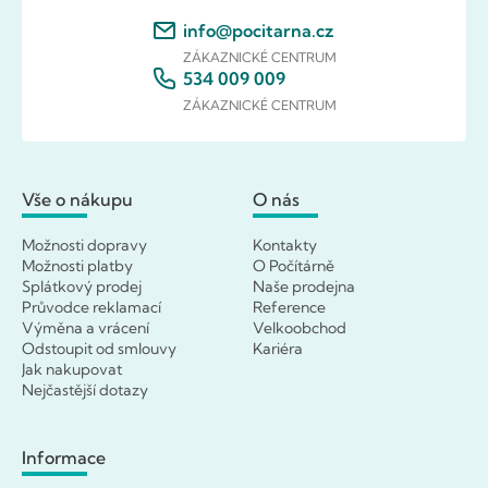
info@pocitarna.cz
ZÁKAZNICKÉ CENTRUM
534 009 009
ZÁKAZNICKÉ CENTRUM
Vše o nákupu
O nás
Možnosti dopravy
Kontakty
Možnosti platby
O Počítárně
Splátkový prodej
Naše prodejna
Průvodce reklamací
Reference
Výměna a vrácení
Velkoobchod
Odstoupit od smlouvy
Kariéra
Jak nakupovat
Nejčastější dotazy
Informace