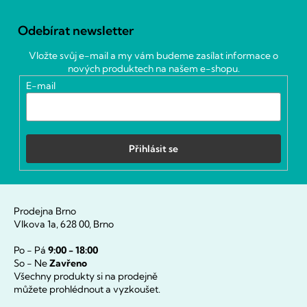
Z
á
Odebírat newsletter
p
a
Vložte svůj e-mail a my vám budeme zasílat informace o
t
nových produktech na našem e-shopu.
í
E-mail
Přihlásit se
Prodejna Brno
Vlkova 1a, 628 00, Brno
Po - Pá
9:00 - 18:00
So - Ne
Zavřeno
Všechny produkty si na prodejně
můžete prohlédnout a vyzkoušet.