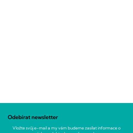
Z
á
Odebírat newsletter
p
a
Vložte svůj e-mail a my vám budeme zasílat informace o
t