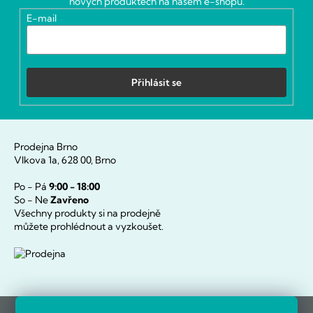
nových produktech na našem e-shopu.
í
E-mail
Přihlásit se
Prodejna Brno
Vlkova 1a, 628 00, Brno
Po - Pá
9:00 - 18:00
So - Ne
Zavřeno
Všechny produkty si na prodejně
můžete prohlédnout a vyzkoušet.