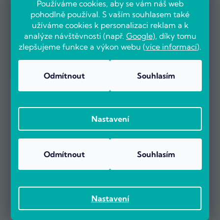
Používáme cookies, aby se vám náš web
pohodlně používal. S vaším souhlasem také
užíváme cookies k personalizaci reklam a k
analýze návštěvnosti (např.
Google
), díky tomu
zlepšujeme funkce a výkon webu (
více informací
).
Odmítnout
Souhlasím
Potřebujete poradit?
Obraťte se na naše specialisty, kteří vám rádi pomohou.
Nastavení
Zákaznická podpora
Odmítnout
Souhlasím
Jsme tu pro vás každý den od 9.00 do 16.00
info@pocitarna.cz
Nastavení
ZÁKAZNICKÉ CENTRUM
534 009 009
ZÁKAZNICKÉ CENTRUM