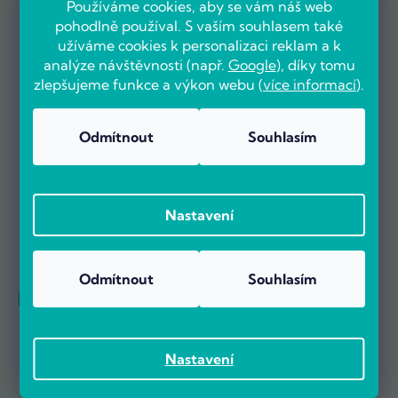
Používáme cookies, aby se vám náš web
pohodlně používal. S vaším souhlasem také
užíváme cookies k personalizaci reklam a k
analýze návštěvnosti (např.
Google
), díky tomu
zlepšujeme funkce a výkon webu (
více informací
).
Už více než 5000 zákazníků nás doporučuje na základě recenzí
na portálu Heureka.cz.
Zobrazit více než 5000 recenzí na Heureka.cz
Odmítnout
Souhlasím
Recenze zákazníků z Heureky
Nastavení
Odmítnout
Souhlasím
Reference firem
Nastavení