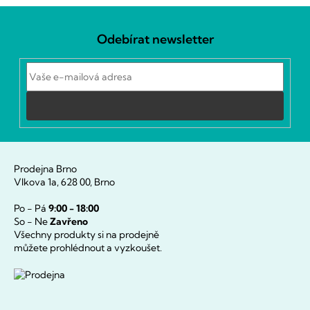
Z
á
Odebírat newsletter
p
a
t
í
Přihlásit
se
Prodejna Brno
Vlkova 1a, 628 00, Brno
Po - Pá
9:00 - 18:00
So - Ne
Zavřeno
Všechny produkty si na prodejně
můžete prohlédnout a vyzkoušet.