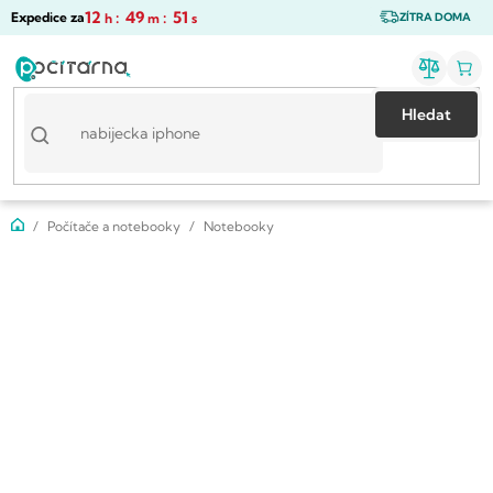
Přejít
12
:
49
:
50
Expedice za
h
m
s
ZÍTRA DOMA
na
obsah
Hledat
Domů
Počítače a notebooky
Notebooky