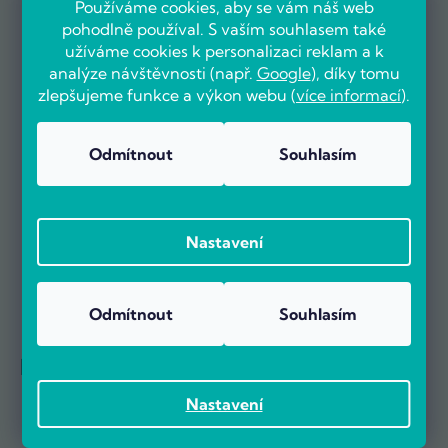
Používáme cookies, aby se vám náš web
OVĚŘENO ZÁKAZNÍKY
pohodlně používal. S vaším souhlasem také
užíváme cookies k personalizaci reklam a k
analýze návštěvnosti (např.
Google
), díky tomu
zlepšujeme funkce a výkon webu (
více informací
).
Už více než 5000 zákazníků nás doporučuje na základě recenzí
Odmítnout
Souhlasím
na portálu Heureka.cz.
Zobrazit více než 5000 recenzí na Heureka.cz
Recenze zákazníků z Heureky
Nastavení
Odmítnout
Souhlasím
Reference firem
Nastavení