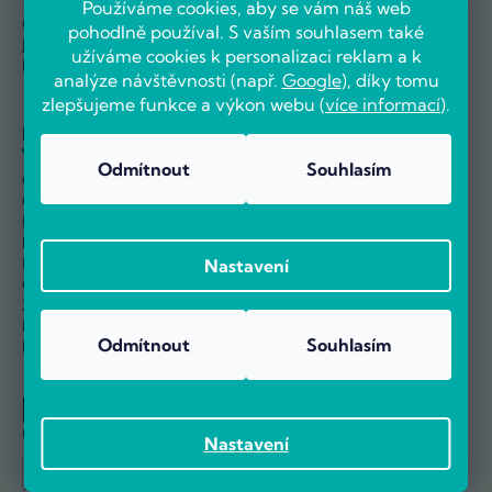
Výměna a vrácení
Velkoobchod
Používáme cookies, aby se vám náš web
Odstoupit od smlouvy
Kariéra
pohodlně používal. S vaším souhlasem také
Jak nakupovat
užíváme cookies k personalizaci reklam a k
Nejčastější dotazy
analýze návštěvnosti (např.
Google
), díky tomu
zlepšujeme funkce a výkon webu (
více informací
).
Informace
Odmítnout
Souhlasím
Obchodní podmínky
Ochrana osobních údajů
Informace o používání cookies
Nastavení sběru Cookies
Reklamační řád
Nastavení
Ověřování hodnocení
Zpětný odběr elektro odpadu
Návody
Odmítnout
Souhlasím
Blog
U nás můžete platit:
Nastavení