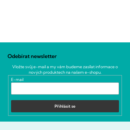
Z
á
Odebírat newsletter
p
a
Vložte svůj e-mail a my vám budeme zasílat informace o
t
nových produktech na našem e-shopu.
í
E-mail
Přihlásit se