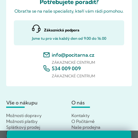
Potřebujete poradit?
Obraťte se na naše specialisty, kteří vám rádi pomohou.
Zákaznická podpora
Jsme tu pro vás každý den od 9.00 do 16.00
info@pocitarna.cz
ZÁKAZNICKÉ CENTRUM
534 009 009
ZÁKAZNICKÉ CENTRUM
Vše o nákupu
O nás
Možnosti dopravy
Kontakty
Možnosti platby
O Počítárně
Splátkový prodej
Naše prodejna
Průvodce reklamací
Reference