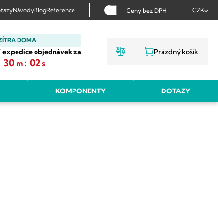
tazy
Návody
Blog
Reference
CZK
Ceny bez DPH
ZÍTRA DOMA
í expedice objednávek za
Prázdný košík
NÁKUPNÍ KOŠ
:
30
:
01
m
s
KOMPONENTY
DOTAZY