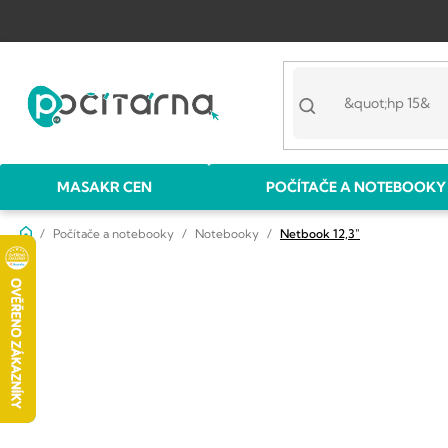
Přejít
na
obsah
MASAKR CEN
POČÍTAČE A NOTEBOOKY
Domů
Počítače a notebooky
Notebooky
Netbook 12,3"
P
o
s
t
r
a
n