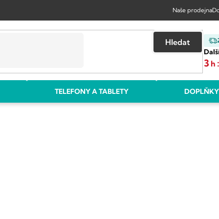
Naše prodejna
Do
Hledat
Dalš
3
h
TELEFONY A TABLETY
DOPLŇKY