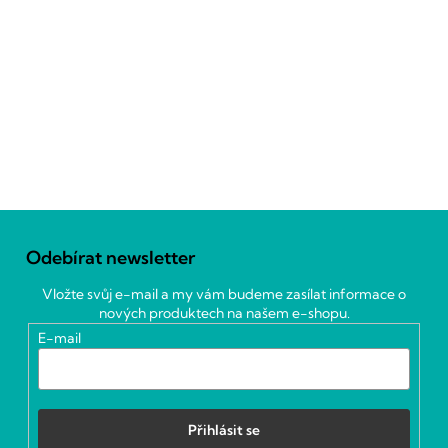
Z
á
Odebírat newsletter
p
a
Vložte svůj e-mail a my vám budeme zasílat informace o
t
nových produktech na našem e-shopu.
í
E-mail
Přihlásit se