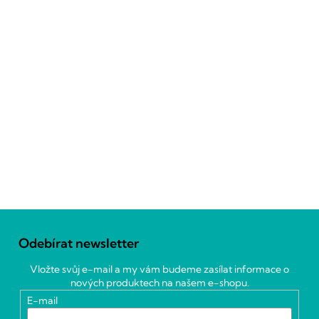
Z
á
Odebírat newsletter
p
a
Vložte svůj e-mail a my vám budeme zasílat informace o
t
nových produktech na našem e-shopu.
í
E-mail