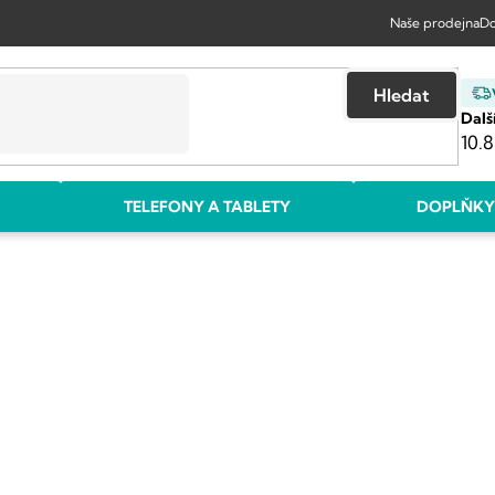
Naše prodejna
Do
Hledat
Dalš
10.8
TELEFONY A TABLETY
DOPLŇKY