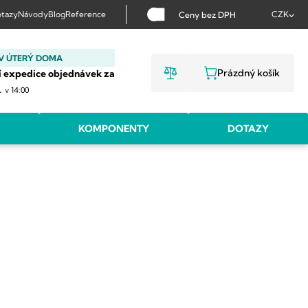
tazy
Návody
Blog
Reference
CZK
Ceny bez DPH
V ÚTERÝ DOMA
Prázdný košík
í expedice objednávek za
NÁKUPNÍ KOŠ
.
v 14:00
KOMPONENTY
DOTAZY