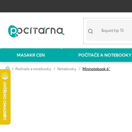
Přejít
na
obsah
MASAKR CEN
POČÍTAČE A NOTEBOOKY
Domů
Počítače a notebooky
Notebooky
Mininotebook 6"
P
o
s
t
r
a
n