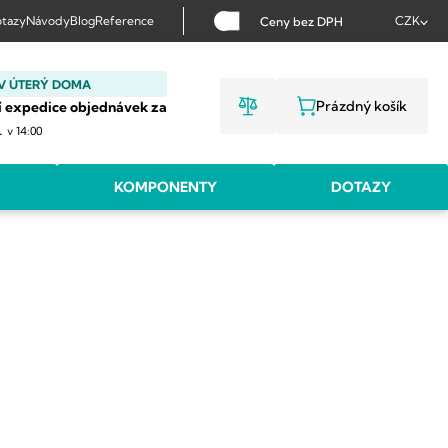
tazy
Návody
Blog
Reference
CZK
Ceny bez DPH
V ÚTERÝ DOMA
Prázdný košík
í expedice objednávek za
NÁKUPNÍ KOŠ
.
v 14:00
KOMPONENTY
DOTAZY