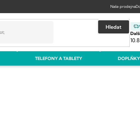
Naše prodejna
Do
Hledat
Dalš
10.8
TELEFONY A TABLETY
DOPLŇKY