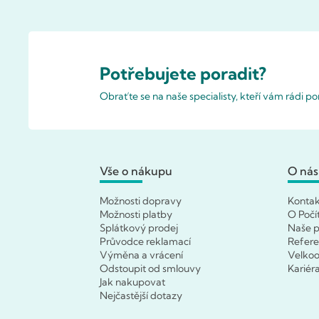
Potřebujete poradit?
Obraťte se na naše specialisty, kteří vám rádi 
Vše o nákupu
O nás
Možnosti dopravy
Konta
Možnosti platby
O Počí
Splátkový prodej
Naše p
Průvodce reklamací
Refer
Výměna a vrácení
Velko
Odstoupit od smlouvy
Kariér
Jak nakupovat
Nejčastější dotazy