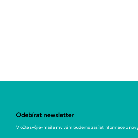
Z
á
p
a
Odebírat newsletter
t
í
Vložte svůj e-mail a my vám budeme zasílat informace o no