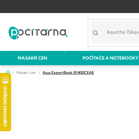
Přejít
na
obsah
MASAKR CEN
POČÍTAČE A NOTEBOOKY
Domů
Masakr cen
Asus ExpertBook B1400CEAE